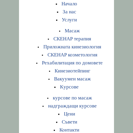
Начало
За нас
Услуги
Масаж
СКЕНАР терапия
Приложната кинезиология
СКЕНАР козметология
Рехабилитация по домовете
Кинезиотейпинг
Вакуумен масаж
Kурсове
курсове по масаж
надграждащи курсове
Цени
Съвети
Контакти