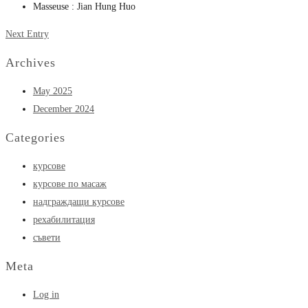
Masseuse :
Jian Hung Huo
Next Entry
Archives
May 2025
December 2024
Categories
курсове
курсове по масаж
надграждащи курсове
рехабилитация
съвети
Meta
Log in