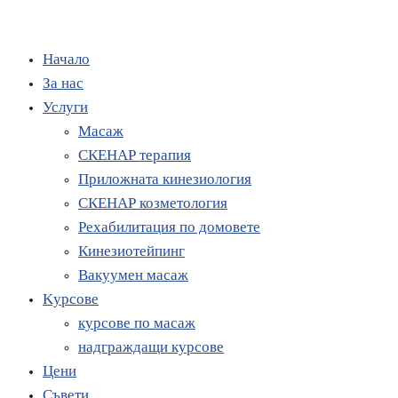
Начало
За нас
Услуги
Масаж
СКЕНАР терапия
Приложната кинезиология
СКЕНАР козметология
Рехабилитация по домовете
Кинезиотейпинг
Вакуумен масаж
Kурсове
курсове по масаж
надграждащи курсове
Цени
Съвети