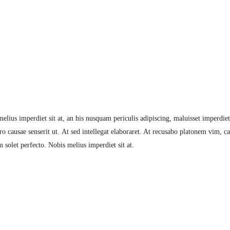
lius imperdiet sit at, an his nusquam periculis adipiscing, maluisset imperdiet s
 causae senserit ut. At sed intellegat elaboraret. At recusabo platonem vim, ca
 solet perfecto. Nobis melius imperdiet sit at.