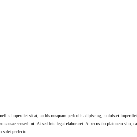
lius imperdiet sit at, an his nusquam periculis adipiscing, maluisset imperdiet s
 causae senserit ut. At sed intellegat elaboraret. At recusabo platonem vim, ca
 solet perfecto.