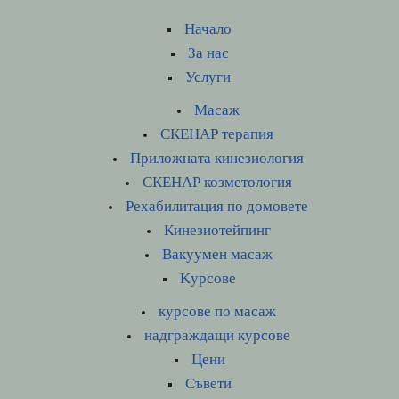
Начало
За нас
Услуги
Масаж
СКЕНАР терапия
Приложната кинезиология
СКЕНАР козметология
Рехабилитация по домовете
Кинезиотейпинг
Вакуумен масаж
Kурсове
курсове по масаж
надграждащи курсове
Цени
Съвети