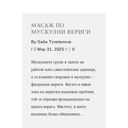
МАСАЖ ПО
МУСКУЛНИ ВЕРИГИ
By
Galia Tzvetanova
/
May 31, 2025
/
0
Мускулните групи в тялото не
работят като самостоятелни единици,
а са взаимно свързани в мускулно –
фасциални вериги. Когато в някоя
зона по веригата възникне проблем,
той се отразява функционално на
цялата верига. Мястото, в което
възниква болка обикновено,...