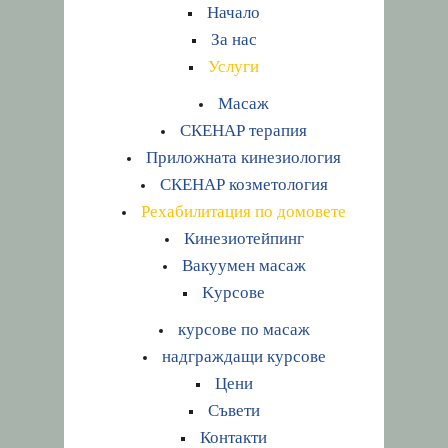
Начало
За нас
Услуги
Масаж
СКЕНАР терапия
Приложната кинезиология
СКЕНАР козметология
Рехабилитация по домовете
Кинезиотейпинг
Вакуумен масаж
Kурсове
курсове по масаж
надграждащи курсове
Цени
Съвети
Контакти