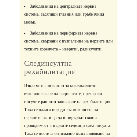
Заболявания на централната нервна
система, засягащи главния или гръбначния
мозък.
Заболявания на периферната нервна
система, свързани с възпаление на нервите или
техните коренчета – неврити, радикулити.​
Слединсултна
рехабилитация
Изключително важно за максималното
възстановяване на пациентите, прекарали
инсулт е ранното започване на рехабилитация.
Това се налага поради възможността на
нервните пътища да възврърнат своята
проводимост в първите седмици след инсулта.
Така се постига оптимално възстановяване на