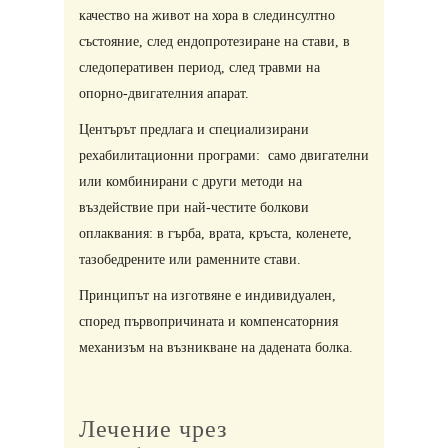
качество на живот на хорa в слединсултно
състояние, след ендопротезиране на стави, в
следоперативен период, след травми на
опорно-двигателния апарат.
Центърът предлага и специализирани
рехабилитационни програми: само двигателни
или комбинирани с други методи на
въздействие при най-честите болкови
оплаквания: в гърба, врата, кръста, коленете,
тазобедрените или раменните стави.
Принципът на изготвяне е индивидуален,
според първопричината и компенсаторния
механизъм на възникване на дадената болка.​
Лечение чрез