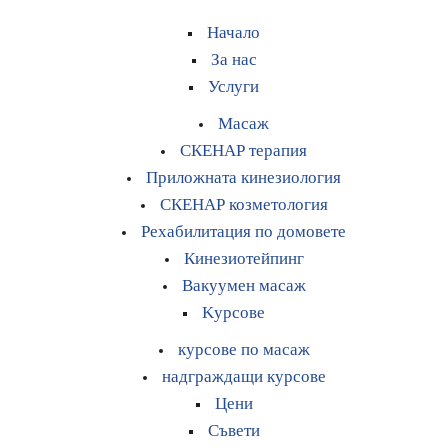
Начало
За нас
Услуги
Масаж
СКЕНАР терапия
Приложната кинезиология
СКЕНАР козметология
Рехабилитация по домовете
Кинезиотейпинг
Вакуумен масаж
Kурсове
курсове по масаж
надграждащи курсове
Цени
Съвети