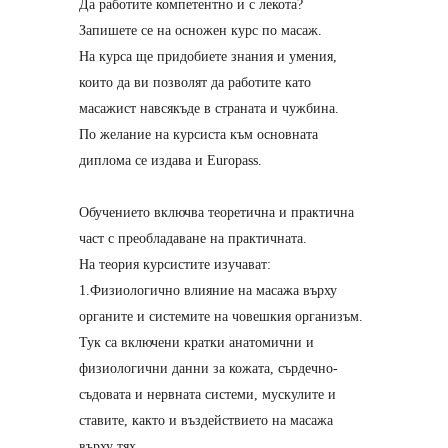
Да работите компетентно и с лекота?
Запишете се на осножен курс по масаж.
На курса ще придобиете знания и умения,
които да ви позволят да работите като
масажист навсякъде в страната и чужбина.
По желание на курсиста към основната
диплома се издава и Europass.
Обучението включва теоретична и практична
част с преобладаване на практичната.
На теория курсистите изучават:
1.Физиологично влияние на масажа върху
органите и системите на човешкия организъм.
Тук са включени кратки анатомични и
физиологични данни за кожата, сърдечно-
съдовата и нервната системи, мускулите и
ставите, както и въздействието на масажа
върху тях.