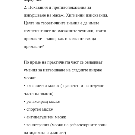
2. Показания и противопоказания за
извършване на масаж. Хигиенни изисквания.
Целта на теоретичните знания е да имате
компетентност по масажните техники, които
прилагате – защо, как и колко от тях да
прилагате?
По време на практичната част се овладяват
умения за извършване на следните видове
масаж:
• класически масаж ( цялостен и на отделни
части на тялото)
• релаксиращ масаж
• спортен масаж
• антицелулитен масаж
• зонотерапия (масаж на рефлекторните зони
на ходилата и дланите)