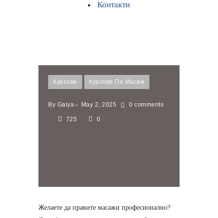
Контакти
Курсове
Курсове По Масаж
By
Galya
May 2, 2025
0 comments
725
0
Желаете да правите масажи професионално?