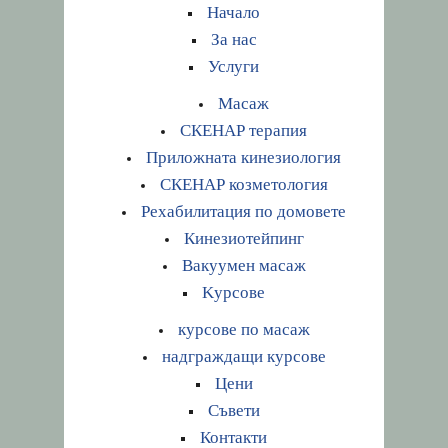
Начало
За нас
Услуги
Масаж
СКЕНАР терапия
Приложната кинезиология
СКЕНАР козметология
Рехабилитация по домовете
Кинезиотейпинг
Вакуумен масаж
Kурсове
курсове по масаж
надграждащи курсове
Цени
Съвети
Контакти